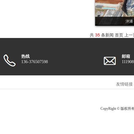
洋浦
共
35
条新闻 首页 上
热线
邮箱
136-376507598
11190
友情链接
CopyRight © 版权所