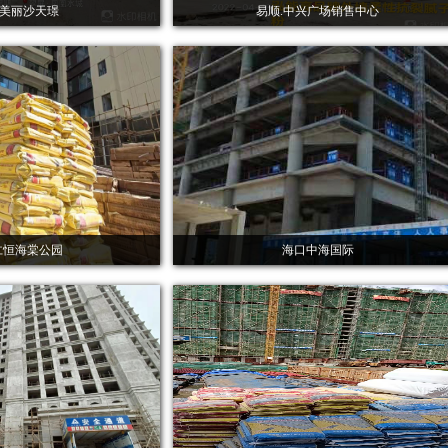
·美丽沙天璟
易顺.中兴广场销售中心
仁恒海棠公园
海口中海国际