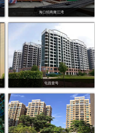
海口招商雍江湾
屯昌壹号