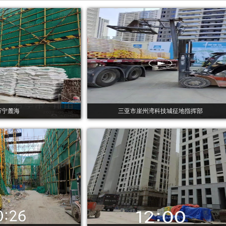
万宁麓海
三亚市崖州湾科技城征地指挥部