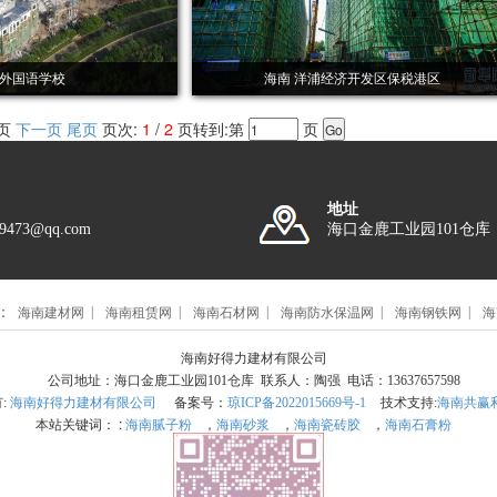
 外国语学校
海南 洋浦经济开发区保税港区
一页
下一页
尾页
页次:
1
/
2
页转到:第
页
地址
89473@qq.com
海口金鹿工业园101仓库
：
海南建材网
海南租赁网
海南石材网
海南防水保温网
海南钢铁网
海
海南好得力建材有限公司
公司地址：海口金鹿工业园101仓库 联系人：陶强 电话：13637657598
有:
海南好得力建材有限公司
备案号：
琼ICP备2022015669号-1
技术支持:
海南共赢
本站关键词： :
海南腻子粉
，
海南砂浆
，
海南瓷砖胶
，
海南石膏粉