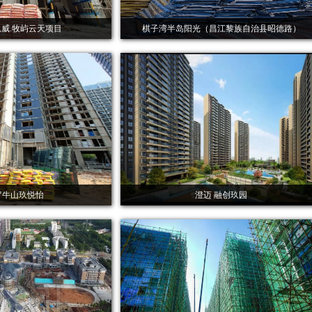
威.牧屿云天项目
棋子湾半岛阳光（昌江黎族自治县昭德路）
罗牛山玖悦怡
澄迈 融创玖园