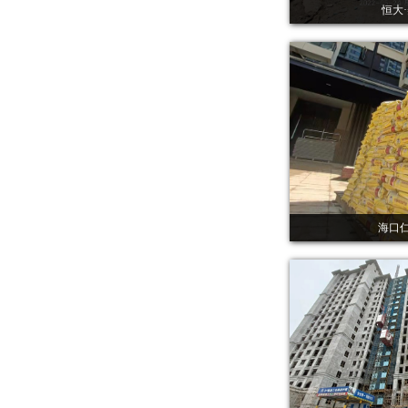
恒大
海口